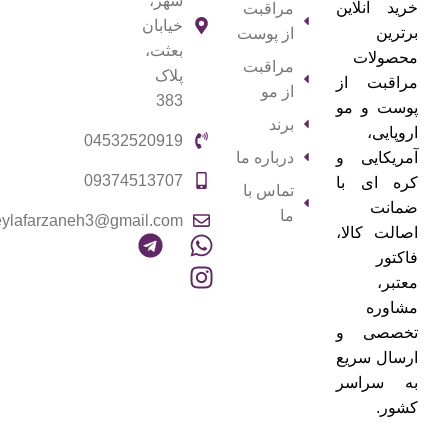
شهر،
خرید آنلاین
مراقبت
خیابان
برترین
از پوست
بعثت،
محصولات
مراقبت
پلاک
مراقبت از
از مو
383
پوست و مو
برند
اروپایی،
04532520919
آمریکایی و
درباره ما
09374513707
کره ای با
تماس با
ضمانت
ما
eylafarzaneh3@gmail.com
اصالت کالا،
فاکتور
معتبر،
مشاوره
تخصصی و
ارسال سریع
به سراسر
کشور.