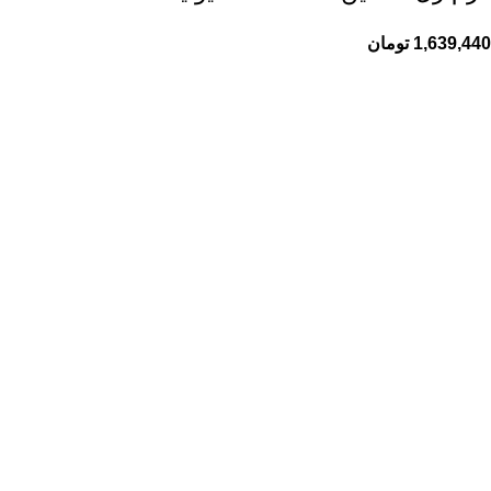
1,639,440
تومان