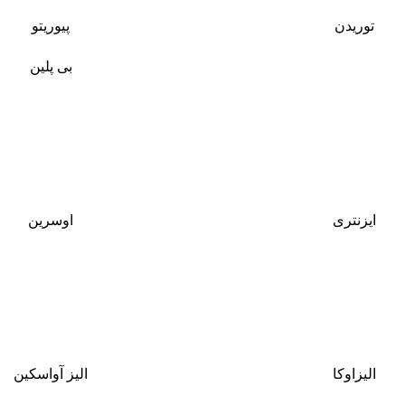
توریدن
پیوریتو
بی پلین
ایزنتری
اوسرین
الیزاوکا
الیز آو‌اسکین