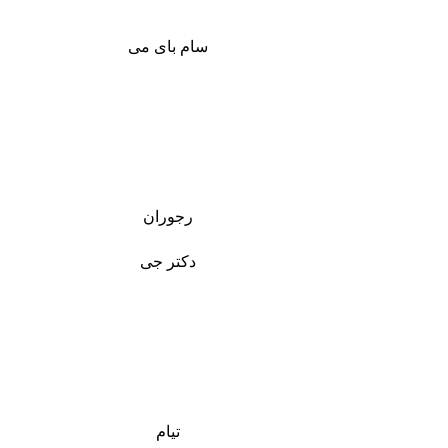
سام بای می
رجوران
دکتر جی
تیام