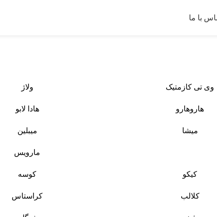
اس با ما
وی تی کازمتیک
ولاژ
هاروهارو
هادا لابو
میشا
میبلین
مارویس
کیکو
کوسه
کلالب
کراستاس