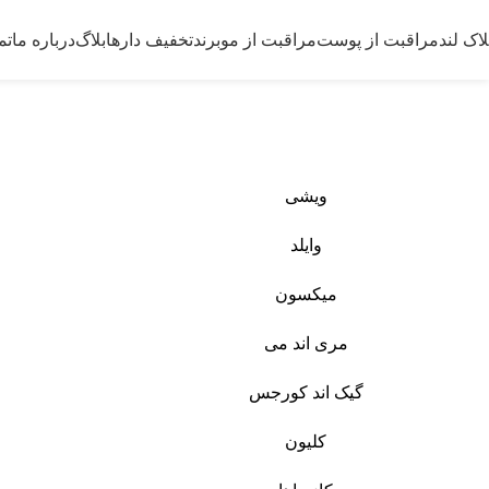
لاک لند
مراقبت از پوست
مراقبت از مو
برند
تخفیف دارها
بلاگ
درباره ما
تم
برند
خانه
برند
ویشی
وایلد
میکسون
مری اند می
گیک اند کورجس
کلیون