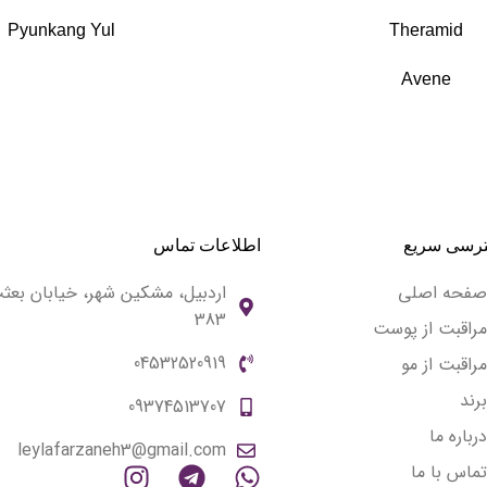
Pyunkang Yul
Theramid
Avene
رسی سریع
اطلاعات تماس
صفحه اصلی
اردبیل، مشکین شهر، خیابان بعث
383
مراقبت از پوست
04532520919
مراقبت از مو
برند
09374513707
درباره ما
leylafarzaneh3@gmail.com
تماس با ما