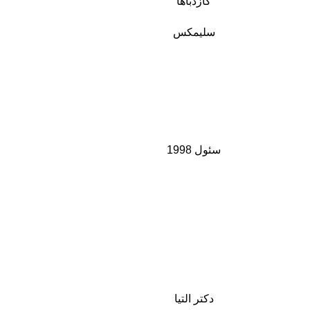
کازدباها
سلیمکس
سئول 1998
دکتر التیا