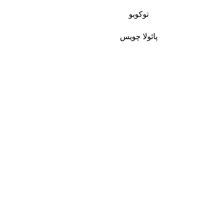
توکوبو
پائولا چویس