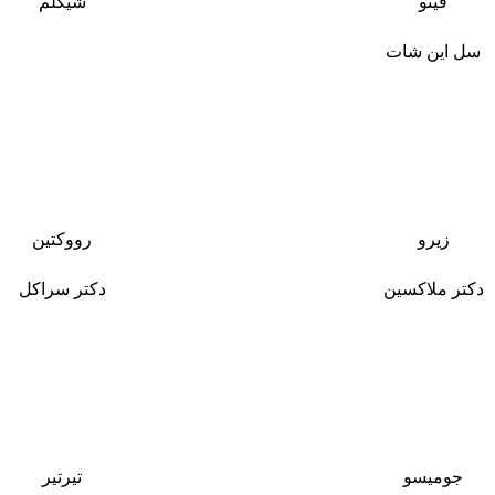
فینو
شیگلم
سل این شات
زیرو
رووکتین
دکتر ملاکسین
دکتر سراکل
جومیسو
تیرتیر