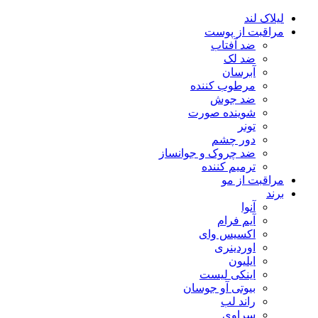
لیلاک لند
مراقبت از پوست
ضد آفتاب
ضد لک
آبرسان
مرطوب کننده
ضد جوش
شوینده صورت
تونر
دور چشم
ضد چروک و جوانساز
ترمیم کننده
مراقبت از مو
برند
آنوا
آیم فرام
اکسیس وای
اوردینری
ایلیون
اینکی لیست
بیوتی آو جوسان
راند لب
سراوی