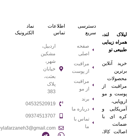
دسترسی
اطلاعات
نماد
سریع
تماس
الکترونیک
لیلاک‌ لند،
همراه زیبایی
صفحه
اردبیل،
طبیعی تو
اصلی
مشکین
شهر،
خرید آنلاین
مراقبت
خیابان
برترین
از پوست
بعثت،
محصولات
مراقبت
پلاک
مراقبت از
از مو
383
پوست و مو
برند
اروپایی،
04532520919
آمریکایی و
درباره ما
09374513707
کره ای با
تماس با
ضمانت
ما
eylafarzaneh3@gmail.com
اصالت کالا،