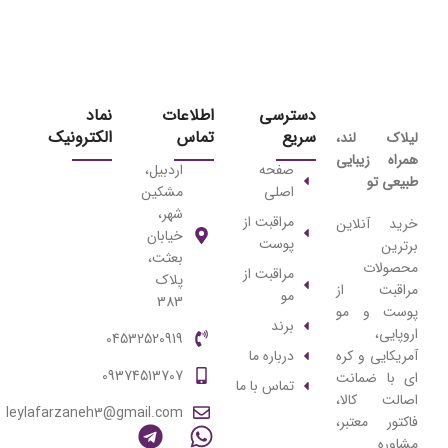
دسترسی
اطلاعات
نماد
سریع
تماس
الکترونیک
لیلاک‌ لند،
همراه زیبایی
صفحه
اردبیل،
طبیعی تو
اصلی
مشکین
شهر،
مراقبت از
خرید آنلاین
خیابان
پوست
برترین
بعثت،
محصولات
مراقبت از
پلاک
مراقبت از
مو
383
پوست و مو
برند
اروپایی،
04532520919
آمریکایی و کره
درباره ما
09374513707
ای با ضمانت
تماس با ما
اصالت کالا،
leylafarzaneh3@gmail.com
فاکتور معتبر،
مشاوره