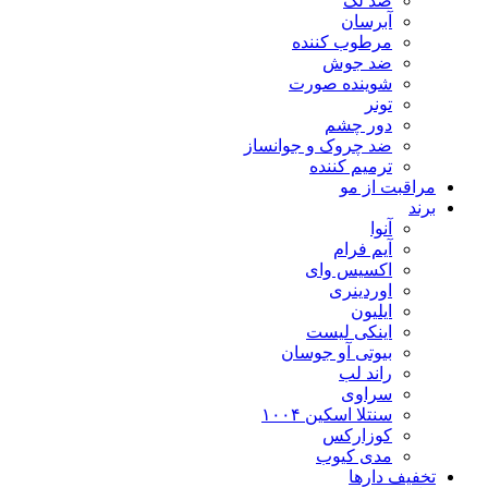
ضد لک
آبرسان
مرطوب کننده
ضد جوش
شوینده صورت
تونر
دور چشم
ضد چروک و جوانساز
ترمیم کننده
مراقبت از مو
برند
آنوا
آیم فرام
اکسیس وای
اوردینری
ایلیون
اینکی لیست
بیوتی آو جوسان
راند لب
سراوی
سنتلا اسکین ۱۰۰۴
کوزارکس
مدی کیوب
تخفیف دارها