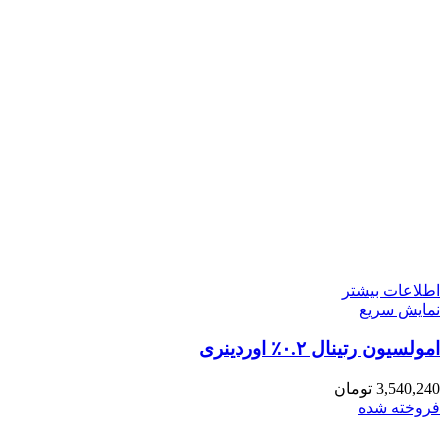
اطلاعات بیشتر
نمایش سریع
امولسیون رتینال ۰.۲٪ اوردینری
3,540,240
تومان
فروخته شده