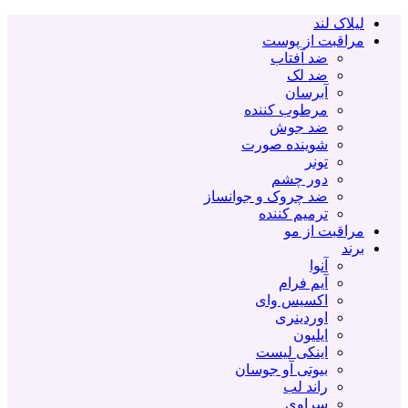
لیلاک لند
مراقبت از پوست
ضد آفتاب
ضد لک
آبرسان
مرطوب کننده
ضد جوش
شوینده صورت
تونر
دور چشم
ضد چروک و جوانساز
ترمیم کننده
مراقبت از مو
برند
آنوا
آیم فرام
اکسیس وای
اوردینری
ایلیون
اینکی لیست
بیوتی آو جوسان
راند لب
سراوی