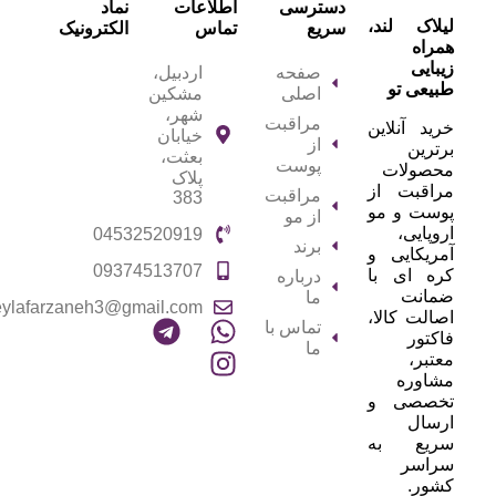
دسترسی
اطلاعات
نماد
لیلاک‌ لند،
سریع
تماس
الکترونیک
همراه
زیبایی
صفحه
اردبیل،
طبیعی تو
اصلی
مشکین
شهر،
مراقبت
خرید آنلاین
خیابان
از
برترین
بعثت،
پوست
محصولات
پلاک
مراقبت از
مراقبت
383
پوست و مو
از مو
اروپایی،
04532520919
برند
آمریکایی و
09374513707
کره ای با
درباره
ضمانت
ما
eylafarzaneh3@gmail.com
اصالت کالا،
تماس با
فاکتور
ما
معتبر،
مشاوره
تخصصی و
ارسال
سریع به
سراسر
کشور.