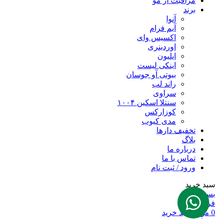
مراقبت از مو
برند
آنوا
آیم فرام
اکسیس وای
اوردینری
ایلیون
اینکی لیست
بیوتی آو جوسان
راند لب
سراوی
سنتلا اسکین ۱۰۰۴
کوزارکس
مدی کیوب
تخفیف دارها
بلاگ
درباره ما
تماس با ما
ورود / ثبت نام
سبد خرید
بستن
فروشگاه
0
مورد
سبد خرید