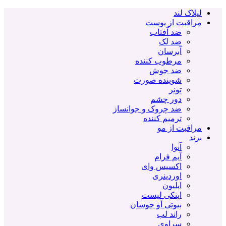
لیلاک لند
مراقبت از پوست
ضد آفتاب
ضد لک
آبرسان
مرطوب کننده
ضد جوش
شوینده صورت
تونر
دور چشم
ضد چروک و جوانساز
ترمیم کننده
مراقبت از مو
برند
آنوا
آیم فرام
اکسیس وای
اوردینری
ایلیون
اینکی لیست
بیوتی آو جوسان
راند لب
سراوی