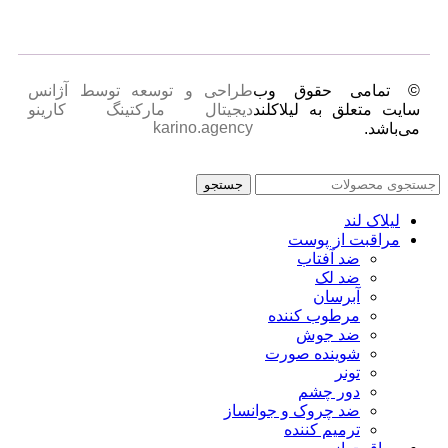
© تمامی حقوق وب
طراحی و توسعه توسط آژانس
سایت متعلق به لیلاکلند
دیجیتال مارکتینگ کارینو
karino.agency
می‌باشد.
جستجو
لیلاک لند
مراقبت از پوست
ضد آفتاب
ضد لک
آبرسان
مرطوب کننده
ضد جوش
شوینده صورت
تونر
دور چشم
ضد چروک و جوانساز
ترمیم کننده