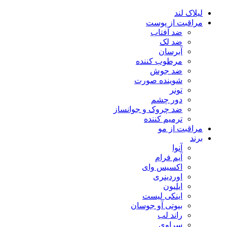
لیلاک لند
مراقبت از پوست
ضد آفتاب
ضد لک
آبرسان
مرطوب کننده
ضد جوش
شوینده صورت
تونر
دور چشم
ضد چروک و جوانساز
ترمیم کننده
مراقبت از مو
برند
آنوا
آیم فرام
اکسیس وای
اوردینری
ایلیون
اینکی لیست
بیوتی آو جوسان
راند لب
سراوی