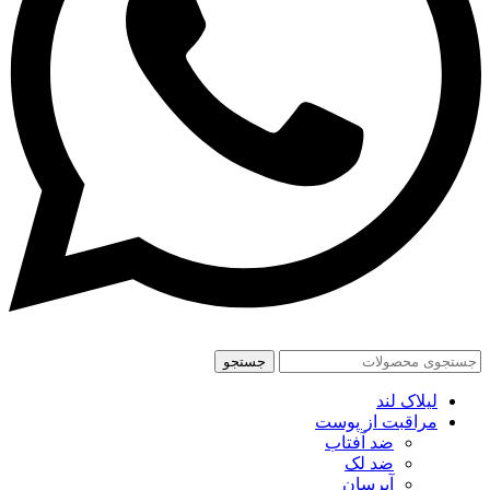
جستجو
لیلاک لند
مراقبت از پوست
ضد آفتاب
ضد لک
آبرسان