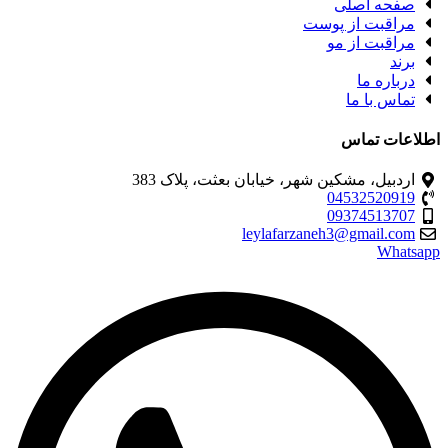
صفحه اصلی
مراقبت از پوست
مراقبت از مو
برند
درباره ما
تماس با ما
اطلاعات تماس
اردبیل، مشکین شهر، خیابان بعثت، پلاک 383
04532520919
09374513707
leylafarzaneh3@gmail.com
Whatsapp