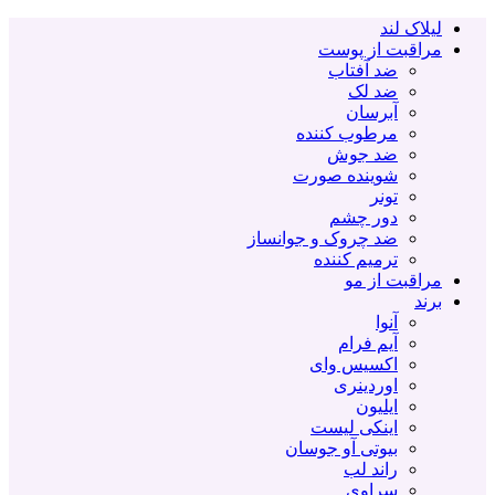
لیلاک لند
مراقبت از پوست
ضد آفتاب
ضد لک
آبرسان
مرطوب کننده
ضد جوش
شوینده صورت
تونر
دور چشم
ضد چروک و جوانساز
ترمیم کننده
مراقبت از مو
برند
آنوا
آیم فرام
اکسیس وای
اوردینری
ایلیون
اینکی لیست
بیوتی آو جوسان
راند لب
سراوی