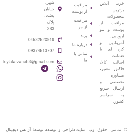
شهر،
خرید آنلاین
مراقبت
خیابان
برترین
از پوست
بعثت،
محصولات
مراقبت
پلاک
مراقبت از
از مو
383
پوست و مو
برند
اروپایی،
04532520919
آمریکایی و
درباره ما
کره ای با
09374513707
تماس با
ضمانت
ما
leylafarzaneh3@gmail.com
اصالت کالا،
فاکتور معتبر،
مشاوره
تخصصی و
ارسال سریع
به سراسر
کشور.
© تمامی حقوق وب سایت
طراحی و توسعه توسط آژانس دیجیتال