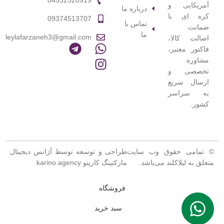
04532520919
آمریکایی و
درباره ما
کره ای با
09374513707
تماس با
ضمانت
ما
leylafarzaneh3@gmail.com
اصالت کالا،
فاکتور معتبر،
مشاوره
تخصصی و
ارسال سریع
به سراسر
کشور.
© تمامی حقوق وب سایت
طراحی و توسعه توسط آژانس دیجیتال
متعلق به لیلاکلند می‌باشد.
مارکتینگ کارینو karino.agency
فروشگاه
سبد خرید