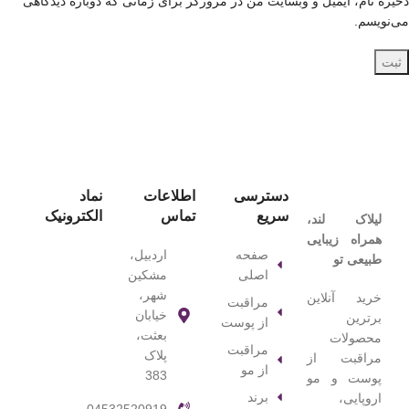
ذخیره نام، ایمیل و وبسایت من در مرورگر برای زمانی که دوباره دیدگاهی
می‌نویسم.
دسترسی
اطلاعات
نماد
سریع
تماس
الکترونیک
لیلاک‌ لند،
همراه زیبایی
صفحه
اردبیل،
طبیعی تو
اصلی
مشکین
شهر،
خرید آنلاین
مراقبت
خیابان
برترین
از پوست
بعثت،
محصولات
مراقبت
پلاک
مراقبت از
از مو
383
پوست و مو
برند
اروپایی،