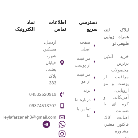
دسترسی
اطلاعات
نماد
سریع
تماس
الکترونیک
لیلاک‌ لند،
همراه زیبایی
صفحه
اردبیل،
طبیعی تو
اصلی
مشکین
شهر،
خرید آنلاین
مراقبت
خیابان
برترین
از پوست
بعثت،
محصولات
مراقبت
پلاک
مراقبت از
از مو
383
پوست و مو
برند
اروپایی،
04532520919
آمریکایی و
درباره ما
کره ای با
09374513707
تماس با
ضمانت
ما
leylafarzaneh3@gmail.com
اصالت کالا،
فاکتور معتبر،
مشاوره
تخصصی و