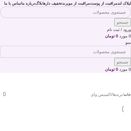
لیلاک لند
مراقبت از پوست
مراقبت از مو
برند
تخفیف دارها
بلاگ
درباره ما
تماس با ما
جستجو
ورود / ثبت نام
0
مورد
0
تومان
منو
جستجو
0
مورد
0
تومان
اکسیس وای
خانه
برندها
اکسیس وای