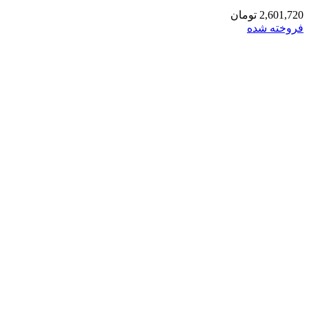
2,601,720
تومان
فروخته شده