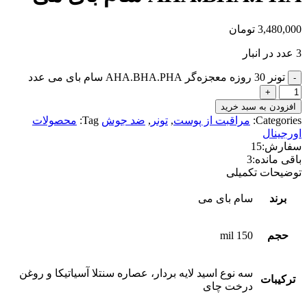
3,480,000
تومان
3 عدد در انبار
تونر 30 روزه معجزه‌گر AHA.BHA.PHA سام بای می عدد
افزودن به سبد خرید
Categories:
مراقبت از پوست
,
تونر
,
ضد جوش
Tag:
محصولات
اورجینال
سفارش:
15
باقی مانده:
3
توضیحات تکمیلی
برند
سام بای می
حجم
150 mil
سه نوع اسید لایه بردار، عصاره سنتلا آسیاتیکا و روغن
ترکیبات
درخت چای