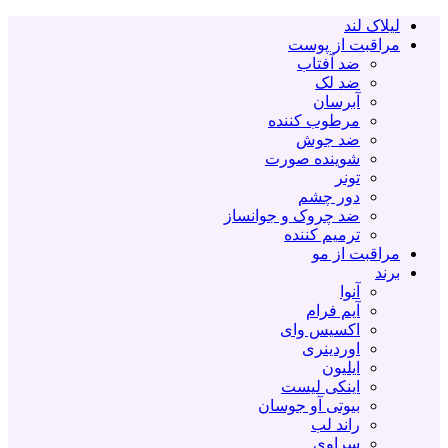
لیلاک لند
مراقبت از پوست
ضد آفتاب
ضد لک
آبرسان
مرطوب کننده
ضد جوش
شوینده صورت
تونر
دور چشم
ضد چروک و جوانساز
ترمیم کننده
مراقبت از مو
برند
آنوا
آیم فرام
اکسیس وای
اوردینری
ایلیون
اینکی لیست
بیوتی آو جوسان
راند لب
سراوی